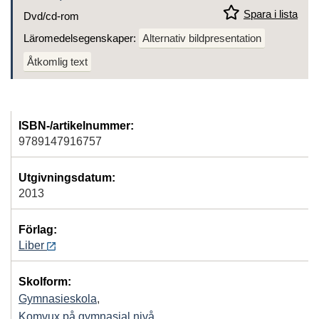
Spara i lista
Dvd/cd-rom
Läromedelsegenskaper:
Alternativ bildpresentation
Åtkomlig text
ISBN-/artikelnummer:
9789147916757
Utgivningsdatum:
2013
Förlag:
Liber
Skolform:
Gymnasieskola
,
Komvux på gymnasial nivå