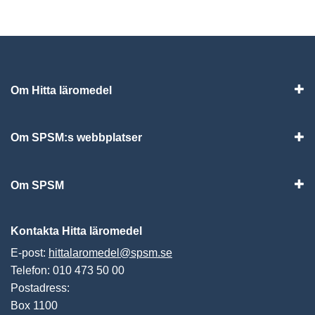
Om Hitta läromedel
Visa
Om SPSM:s webbplatser
Vis
Om SPSM
Vis
Kontakta Hitta läromedel
E-post:
hittalaromedel@spsm.se
Telefon: 010 473 50 00
Postadress:
Box 1100