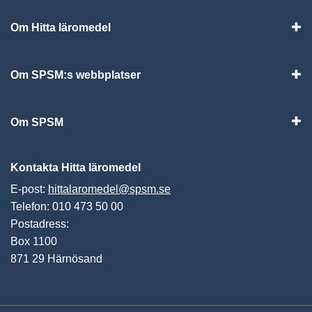
Om Hitta läromedel
Visa
Om SPSM:s webbplatser
Vis
Om SPSM
Vis
Kontakta Hitta läromedel
E-post:
hittalaromedel@spsm.se
Telefon: 010 473 50 00
Postadress:
Box 1100
871 29 Härnösand