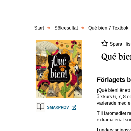
Start
Sökresultat
Qué bien 7 Textbok
Spara i lis
Qué bie
Förlagets 
¡Qué bien! är et
årskurs 6, 7, 8 
varierade med en 
QUÉ BIEN 7 TEXTBOK
SMAKPROV
Till läromedlet
extramaterial som
I undervisningsv