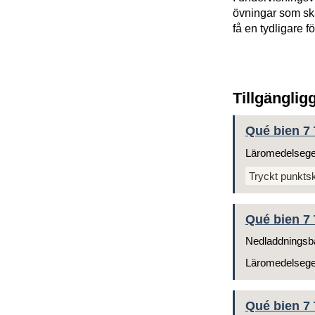
övningar som ska
få en tydligare f
Tillgänglig
Qué bien 7 T
Läromedelseg
Tryckt punktskr
Qué bien 7 
Nedladdningsb
Läromedelseg
Qué bien 7