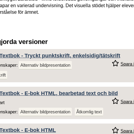
par en varierad undervisning. Det visuella stödet hjälper elever
örståelse för ämnet.
gjorda versioner
extbok - Tryckt punktskrift, enkelsidig/tätskrift
Spara i
enskaper:
Alternativ bildpresentation
ift
Textbok - E-bok HTML, bearbetad text och bild
Spara i
art
enskaper:
Alternativ bildpresentation
Åtkomlig text
 Textbok - E-bok HTML
Spara i