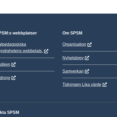
SM:s webbplatser
Om SPSM
alpedagogiska
Organisation
yndighetens webbplats.
Nyhetsbrev
tiken
Samverkan
ldning
Tidningen Lika värde
kta SPSM