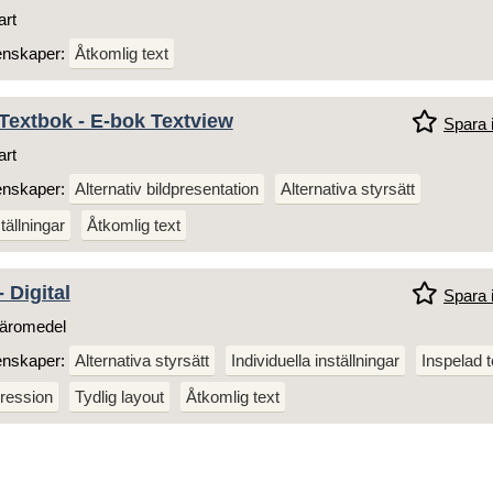
art
enskaper:
Åtkomlig text
Textbok - E-bok Textview
Spara i
art
enskaper:
Alternativ bildpresentation
Alternativa styrsätt
tällningar
Åtkomlig text
 Digital
Spara i
äromedel
enskaper:
Alternativa styrsätt
Individuella inställningar
Inspelad t
ression
Tydlig layout
Åtkomlig text