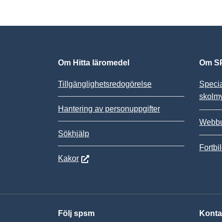
Om Hitta läromedel
Om SP
Tillgänglighetsredogörelse
Speci
skolm
Hantering av personuppgifter
Webbu
Sökhjälp
Fortbi
Kakor
Följ spsm
Konta