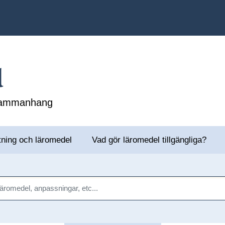
l
 sammanhang
tning och läromedel
Vad gör läromedel tillgängliga?