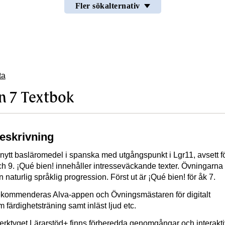
Fler sökalternativ
ta
n 7 Textbok
beskrivning
t nytt basläromedel i spanska med utgångspunkt i Lgr11, avsett f
och 9. ¡Qué bien! innehåller intresseväckande texter. Övningarna 
naturlig språklig progression. Först ut är ¡Qué bien! för åk 7.
 rekommenderas Alva-appen och Övningsmästaren för digitalt
 färdighetsträning samt inläst ljud etc.
erktyget Lärarstöd+ finns förberedda genomgångar och interakt