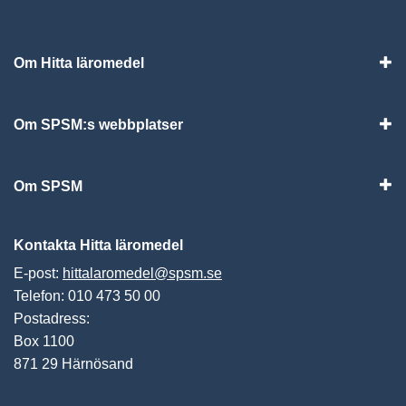
Om Hitta läromedel
Visa
Om SPSM:s webbplatser
Vis
Om SPSM
Vis
Kontakta Hitta läromedel
E-post:
hittalaromedel@spsm.se
Telefon: 010 473 50 00
Postadress:
Box 1100
871 29 Härnösand