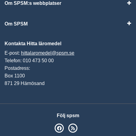
Om SPSM:s webbplatser
Vis
Om SPSM
Vis
Kontakta Hitta läromedel
E-post:
hittalaromedel@spsm.se
Telefon: 010 473 50 00
Postadress:
Box 1100
871 29 Härnösand
Följ spsm
SPSM på Facebook
RSS