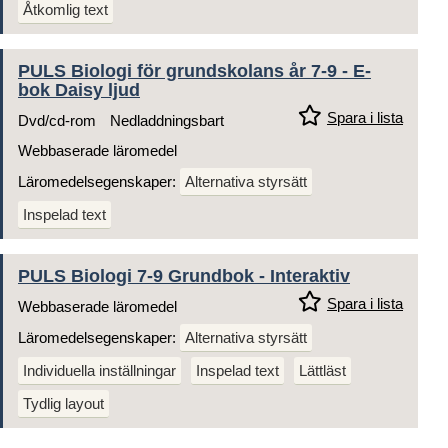
Åtkomlig text
PULS Biologi för grundskolans år 7-9 - E-
bok Daisy ljud
Spara i lista
Dvd/cd-rom
Nedladdningsbart
Webbaserade läromedel
Läromedelsegenskaper:
Alternativa styrsätt
Inspelad text
PULS Biologi 7-9 Grundbok - Interaktiv
Spara i lista
Webbaserade läromedel
Läromedelsegenskaper:
Alternativa styrsätt
Individuella inställningar
Inspelad text
Lättläst
Tydlig layout