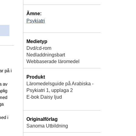
Ämne:
Psykiatri
Medietyp
Dvd/cd-rom
Nedladdningsbart
Webbaserade läromedel
r på i
Produkt
Läromedelsguide på Arabiska -
a av
Psykiatri 1, upplaga 2
plig
E-bok Daisy ljud
 med
ga
med i
Originalförlag
Sanoma Utbildning