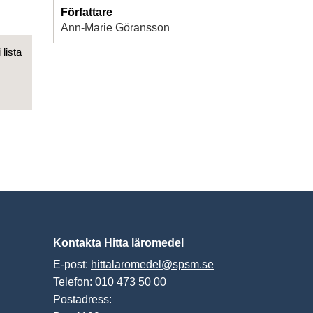
Författare
Ann-Marie Göransson
 lista
Kontakta Hitta läromedel
E-post:
hittalaromedel@spsm.se
Telefon: 010 473 50 00
Postadress: