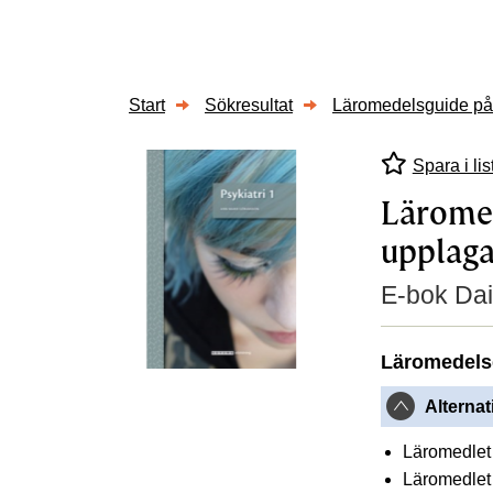
Start
Sökresultat
Läromedelsguide på A
Spara i lis
Läromed
upplaga
E-bok Dai
Läromedels
Alternat
Läromedlet 
Läromedlet 