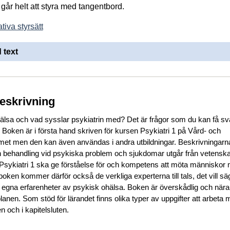
går helt att styra med tangentbord.
tiva styrsätt
 text
beskrivning
älsa och vad sysslar psykiatrin med? Det är frågor som du kan få sva
 Boken är i första hand skriven för kursen Psykiatri 1 på Vård- och
t men den kan även användas i andra utbildningar. Beskrivningarn
behandling vid psykiska problem och sjukdomar utgår från vetenska
sykiatri 1 ska ge förståelse för och kompetens att möta människor
boken kommer därför också de verkliga experterna till tals, det vill sä
egna erfarenheter av psykisk ohälsa. Boken är överskådlig och nära
lanen. Som stöd för lärandet finns olika typer av uppgifter att arbeta 
en och i kapitelsluten.