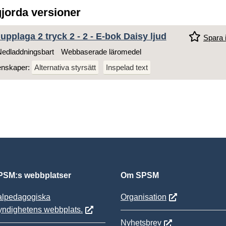
gjorda versioner
 upplaga 2 tryck 2 - 2 - E-bok Daisy ljud
Spara i
edladdningsbart
Webbaserade läromedel
enskaper:
Alternativa styrsätt
Inspelad text
SM:s webbplatser
Om SPSM
alpedagogiska
Organisation
yndighetens webbplats.
Nyhetsbrev