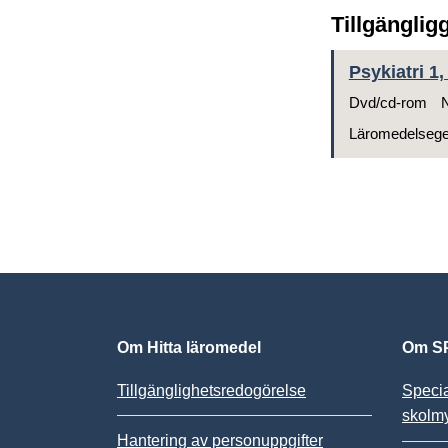
Tillgänglig
Psykiatri 1,
Dvd/cd-rom
N
Läromedelseg
Om Hitta läromedel
Om SP
Tillgänglighetsredogörelse
Speci
skolm
Hantering av personuppgifter