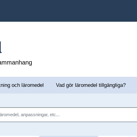
l
 sammanhang
tning och läromedel
Vad gör läromedel tillgängliga?