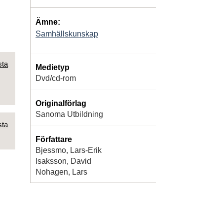
Ämne:
Samhällskunskap
sta
Medietyp
Dvd/cd-rom
Originalförlag
Sanoma Utbildning
sta
Författare
Bjessmo, Lars-Erik
Isaksson, David
Nohagen, Lars