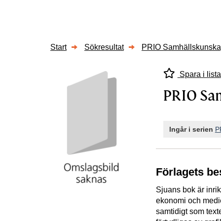
Start
Sökresultat
PRIO Samhällskunska
Spara i lista
PRIO Sa
Ingår i serien
P
Förlagets be
Sjuans bok är inri
ekonomi och medi
samtidigt som text