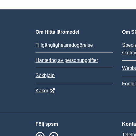
Om Hitta läromedel
Om SP
Tillgänglighetsredogörelse
Speci
skolm
Hantering av personuppgifter
Webbu
Sökhjälp
Fortbi
Kakor
Följ spsm
Konta
Telefo