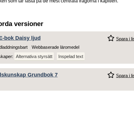
iken som tar fasta på de mest centrala frågorna i kapitlen.
jorda versioner
E-bok Daisy ljud
Spara i li
laddningsbart
Webbaserade läromedel
skaper:
Alternativa styrsätt
Inspelad text
lskunskap Grundbok 7
Spara i li