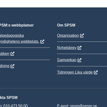
SM:s webbplatser
Om SPSM
alpedagogiska
Organisation
yndighetens webbplats.
Nyhetsbrev
tiken
Samverkan
ldning
Tidningen Lika värde
kta SPSM
n: 010 473 50 00
E-post:
spsm@spsm.se