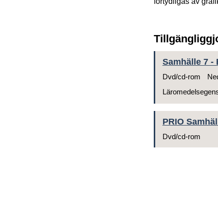
förtydligas av graf
Tillgängligg
Samhälle 7 - 
Dvd/cd-rom
Ned
Läromedelsegen
PRIO Samhäl
Dvd/cd-rom