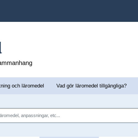
l
 sammanhang
tning och läromedel
Vad gör läromedel tillgängliga?