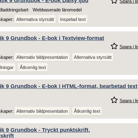
tik 9 Grundbok - E-bok Daisy ljud
Spara i li
laddningsbart
Webbaserade läromedel
skaper:
Alternativa styrsätt
Inspelad text
ik 9 Grundbok - E-bok i Textview-format
Spara i li
skaper:
Alternativ bildpresentation
Alternativa styrsätt
llningar
Åtkomlig text
ik 9 Grundbok - E-bok i HTML-format, bearbetad text
Spara i li
skaper:
Alternativ bildpresentation
Åtkomlig text
k 9 Grundbok - Tryckt punktskrift,
skrift