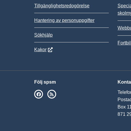
Tillgänglighetsredogörelse
Speci
skolm
Hantering av personuppgifter
Webbu
Sökhjälp
Fortbi
Kakor
Följ spsm
Konta
Telefo
SPSM på Facebook
RSS
Postad
Box 1
871 2