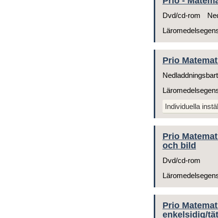
Prio - Matema
Dvd/cd-rom
Ned
Läromedelsegen
Prio Matemat
Nedladdningsbart
Läromedelsegen
Individuella instä
Prio Matemat
och bild
Dvd/cd-rom
Läromedelsegen
Prio Matemati
enkelsidig/tät