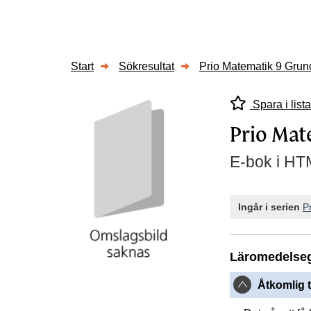
Start
Sökresultat
Prio Matematik 9 Gru
Spara i lista
Prio Mat
E-bok i HTM
Ingår i serien
P
Läromedelse
Åtkomlig t