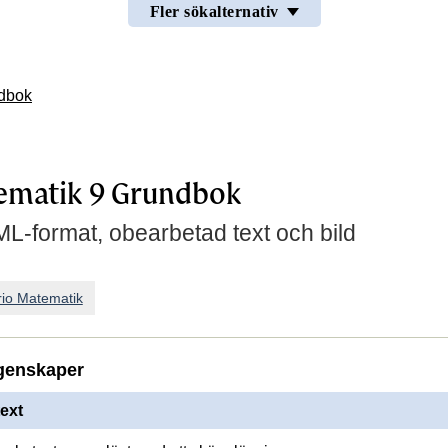
Fler sökalternativ
ndbok
ematik 9 Grundbok
L-format, obearbetad text och bild
rio Matematik
genskaper
ext