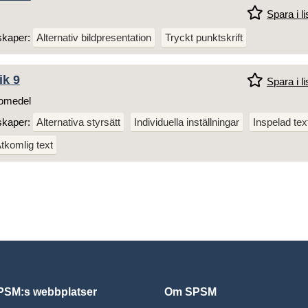
Spara i li
skaper:
Alternativ bildpresentation
Tryckt punktskrift
ik 9
Spara i li
omedel
skaper:
Alternativa styrsätt
Individuella inställningar
Inspelad tex
tkomlig text
SM:s webbplatser
Om SPSM