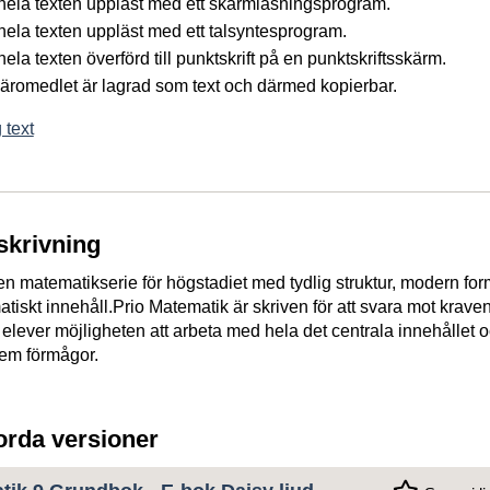
å hela texten uppläst med ett skärmläsningsprogram.
 hela texten uppläst med ett talsyntesprogram.
 hela texten överförd till punktskrift på en punktskriftsskärm.
 läromedlet är lagrad som text och därmed kopierbar.
 text
skrivning
en matematikserie för högstadiet med tydlig struktur, modern for
atiskt innehåll.Prio Matematik är skriven för att svara mot kraven
a elever möjligheten att arbeta med hela det centrala innehållet 
fem förmågor.
jorda versioner