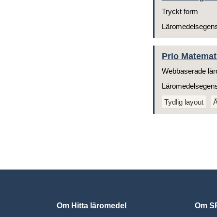
Tryckt form
Läromedelsegen
Prio Matemat
Webbaserade lär
Läromedelsegen
Tydlig layout
Å
Om Hitta läromedel
Om SP