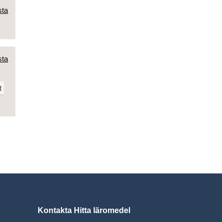
sta
sta
t
Kontakta Hitta läromedel