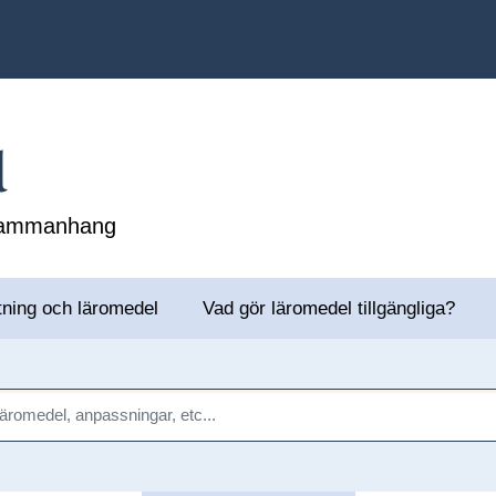
l
 sammanhang
tning och läromedel
Vad gör läromedel tillgängliga?