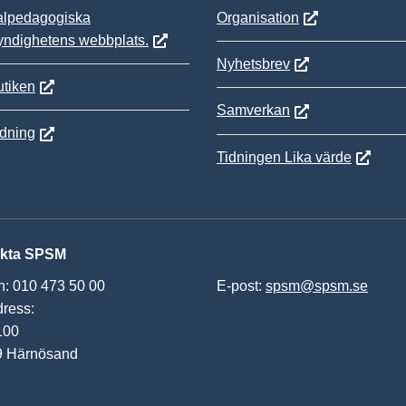
alpedagogiska
Organisation
yndighetens webbplats.
Nyhetsbrev
tiken
Samverkan
ldning
Tidningen Lika värde
kta SPSM
n: 010 473 50 00
E-post:
spsm@spsm.se
ress:
100
9 Härnösand