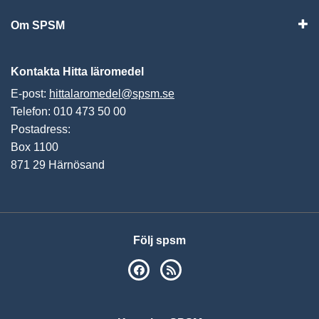
Om SPSM
Vis
Kontakta Hitta läromedel
E-post:
hittalaromedel@spsm.se
Telefon: 010 473 50 00
Postadress:
Box 1100
871 29 Härnösand
Följ spsm
SPSM på Facebook
RSS