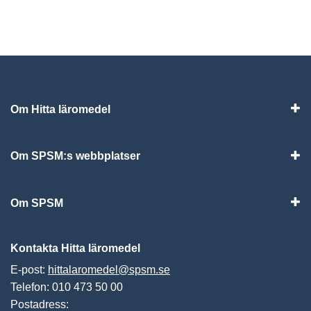
Om Hitta läromedel
Visa
Om SPSM:s webbplatser
Vis
Om SPSM
Vis
Kontakta Hitta läromedel
E-post:
hittalaromedel@spsm.se
Telefon: 010 473 50 00
Postadress: