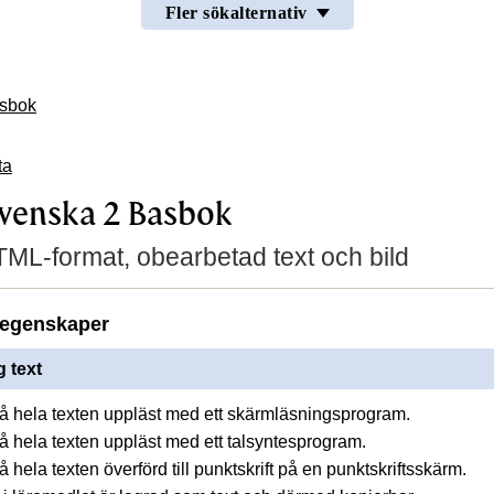
Fler sökalternativ
asbok
ta
venska 2 Basbok
TML-format, obearbetad text och bild
egenskaper
 text
 få hela texten uppläst med ett skärmläsningsprogram.
 få hela texten uppläst med ett talsyntesprogram.
få hela texten överförd till punktskrift på en punktskriftsskärm.