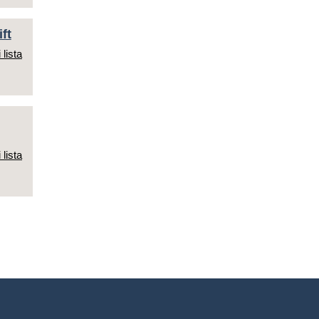
ft
 lista
 lista