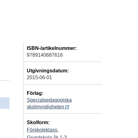
ISBN-/artikelnummer:
9789140687616
Utgivningsdatum:
2015-06-01
Förlag:
Specialpedagogiska
skolmyndigheten
Skolform:
Förskoleklass
,
Grundskola åk 1-3