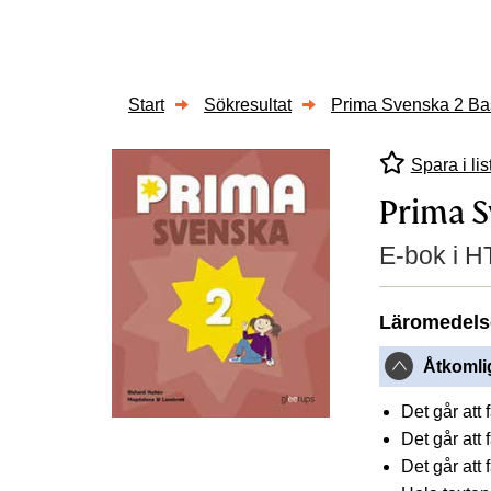
Start
Sökresultat
Prima Svenska 2 B
Spara i lis
Prima S
E-bok i H
Läromedels
Åtkomlig
Det går att
Det går att
Det går att 