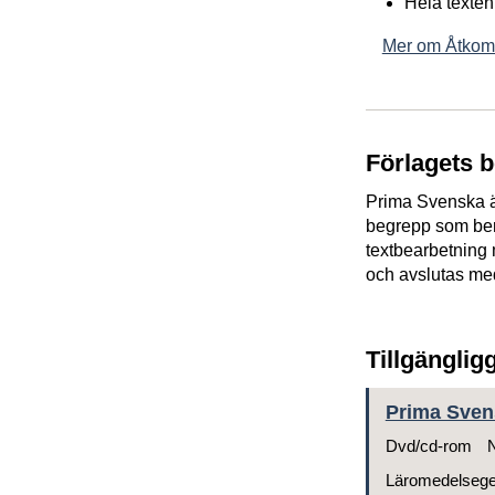
Hela texten
Mer om Åtkoml
Förlagets 
Prima Svenska är
begrepp som berä
textbearbetning
och avslutas m
Tillgänglig
Prima Svens
Dvd/cd-rom
N
Läromedelseg