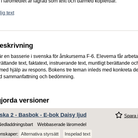
 i läromedlet är lagrad som text och därmed kopierbar.
ig text
beskrivning
 en basserie i svenska för årskurserna F-6. Eleverna får arbet
ttande text, faktatext, instruerande text, muntligt berättande oc
 med hjälp av respons. Bokens tre teman inleds med konkreta d
ed sammanfattning och bedömning.
gjorda versioner
ka 2 - Basbok - E-bok Daisy ljud
Spara i
edladdningsbart
Webbaserade läromedel
enskaper:
Alternativa styrsätt
Inspelad text