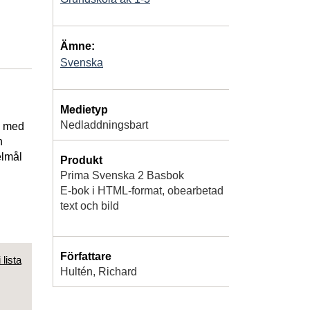
Ämne:
Svenska
Medietyp
Nedladdningsbart
a med
h
elmål
Produkt
Prima Svenska 2 Basbok
E-bok i HTML-format, obearbetad
text och bild
Författare
 lista
Hultén, Richard