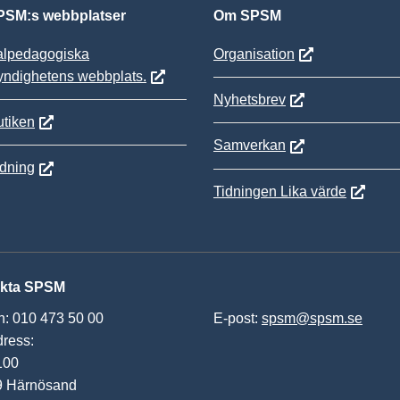
SM:s webbplatser
Om SPSM
alpedagogiska
Organisation
yndighetens webbplats.
Nyhetsbrev
tiken
Samverkan
ldning
Tidningen Lika värde
kta SPSM
n: 010 473 50 00
E-post:
spsm@spsm.se
ress:
100
9 Härnösand