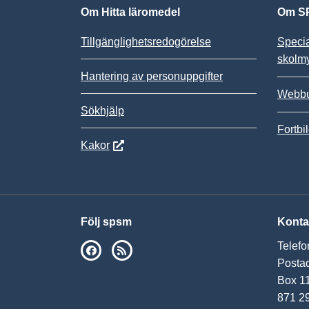
Om Hitta läromedel
Om SP
Tillgänglighetsredogörelse
Speci
skolm
Hantering av personuppgifter
Webbu
Sökhjälp
Fortbi
Kakor
Följ spsm
Konta
Telefo
SPSM på Facebook
RSS
Postad
Box 1
871 2