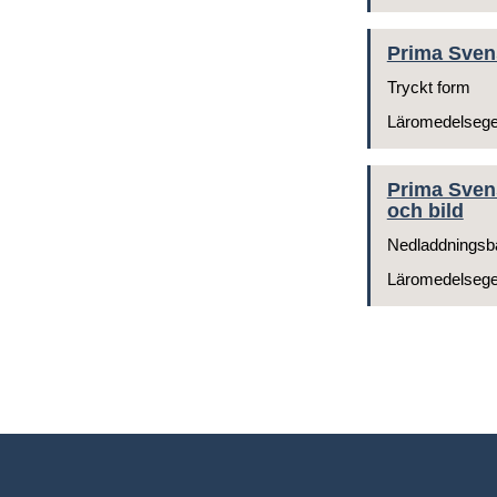
Prima Svens
Tryckt form
Läromedelseg
Prima Svens
och bild
Nedladdningsb
Läromedelseg