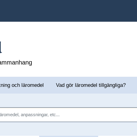
l
 sammanhang
tning och läromedel
Vad gör läromedel tillgängliga?