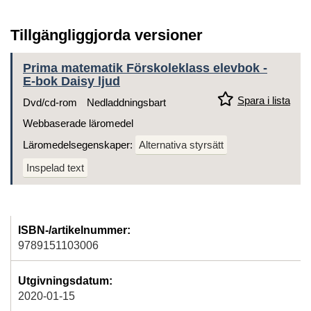
Tillgängliggjorda versioner
Prima matematik Förskoleklass elevbok -
E-bok Daisy ljud
Spara i lista
Dvd/cd-rom
Nedladdningsbart
Webbaserade läromedel
Läromedelsegenskaper:
Alternativa styrsätt
Inspelad text
ISBN-/artikelnummer:
9789151103006
Utgivningsdatum:
2020-01-15