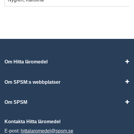
Om Hitta läromedel
Visa
Om SPSM:s webbplatser
Vis
Om SPSM
Vis
Kontakta Hitta läromedel
E-post:
hittalaromedel@spsm.se