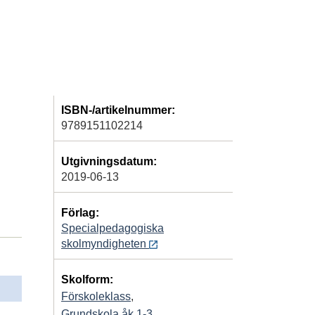
ISBN-/artikelnummer:
9789151102214
Utgivningsdatum:
2019-06-13
Förlag:
Specialpedagogiska
skolmyndigheten
Skolform:
Förskoleklass
,
Grundskola åk 1-3