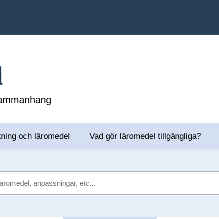
l
 sammanhang
tning och läromedel
Vad gör läromedel tillgängliga?