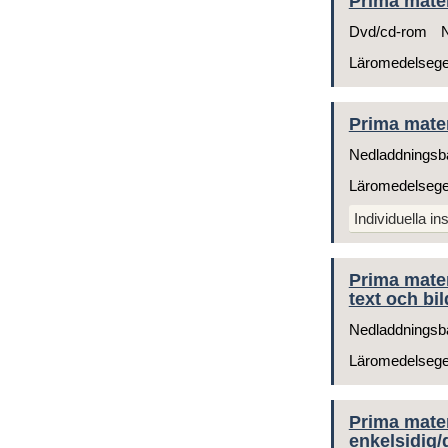
Prima mate
Dvd/cd-rom
N
Läromedelseg
Prima mate
Nedladdningsb
Läromedelseg
Individuella ins
Prima mate
text och bil
Nedladdningsb
Läromedelseg
Prima matem
enkelsidig/g