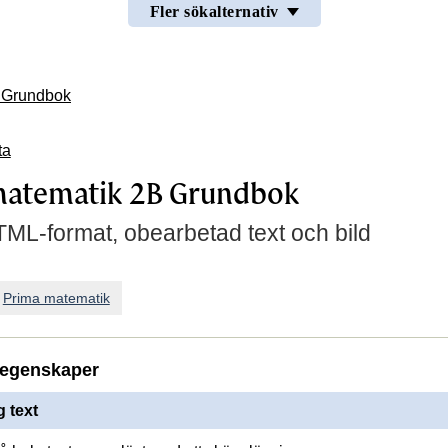
Fler sökalternativ
 Grundbok
ta
matematik 2B Grundbok
TML-format, obearbetad text och bild
n
Prima matematik
egenskaper
 text