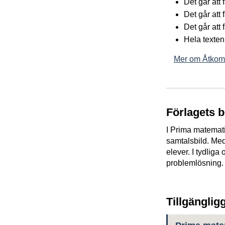
Det går att
Det går att
Det går att 
Hela texten
Mer om Åtkoml
Förlagets 
I Prima matemati
samtalsbild. Me
elever. I tydlig
problemlösning.
Tillgänglig