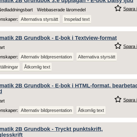
matik 2B Grundbok 3:e upplagan - E-bok Daisy ljud
Spara i
edladdningsbart
Webbaserade läromedel
enskaper:
Alternativa styrsätt
Inspelad text
matik 2B Grundbok - E-bok i Textview-format
Spara i
art
enskaper:
Alternativ bildpresentation
Alternativa styrsätt
tällningar
Åtkomlig text
matik 2B Grundbok - E-bok i HTML-format, bearbeta
d
Spara i
art
enskaper:
Alternativ bildpresentation
Åtkomlig text
atik 2B Grundbok - Tryckt punktskrift,
lesskrift