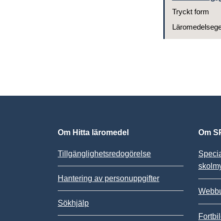
Tryckt form
Läromedelseg
Om Hitta läromedel
Om SP
Tillgänglighetsredogörelse
Speci
skolm
Hantering av personuppgifter
Webbu
Sökhjälp
Fortbi