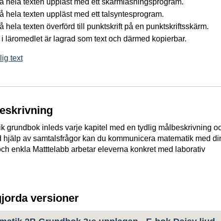
 få hela texten uppläst med ett skärmläsningsprogram.
 få hela texten uppläst med ett talsyntesprogram.
få hela texten överförd till punktskrift på en punktskriftsskärm.
 i läromedlet är lagrad som text och därmed kopierbar.
ig text
beskrivning
k grundbok inleds varje kapitel med en tydlig målbeskrivning o
d hjälp av samtalsfrågor kan du kommunicera matematik med di
a och enkla Matttelabb arbetar eleverna konkret med laborativ
gjorda versioner