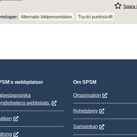
Spara i
enskaper:
Alternativ bildpresentation
Tryckt punktskrift
SM:s webbplatser
Om SPSM
alpedagogiska
Organisation
yndighetens webbplats.
Nyhetsbrev
tiken
Samverkan
ldning