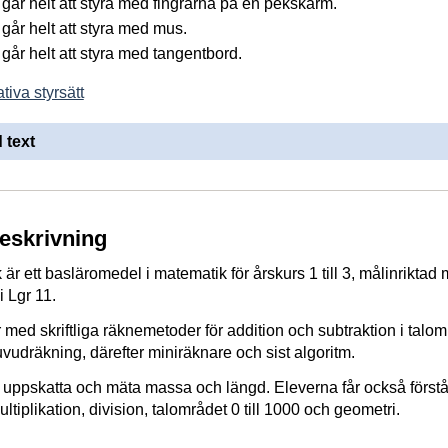
går helt att styra med fingrarna på en pekskärm.
går helt att styra med mus.
går helt att styra med tangentbord.
tiva styrsätt
 text
beskrivning
är ett basläromedel i matematik för årskurs 1 till 3, målinriktad
i Lgr 11.
 med skriftliga räknemetoder för addition och subtraktion i talom
 huvudräkning, därefter miniräknare och sist algoritm.
a uppskatta och mäta massa och längd. Eleverna får också först
ultiplikation, division, talområdet 0 till 1000 och geometri.