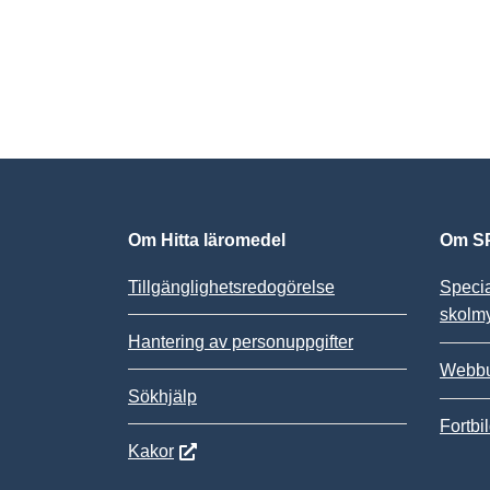
Om Hitta läromedel
Om SP
Tillgänglighetsredogörelse
Speci
skolm
Hantering av personuppgifter
Webbu
Sökhjälp
Fortbi
Kakor