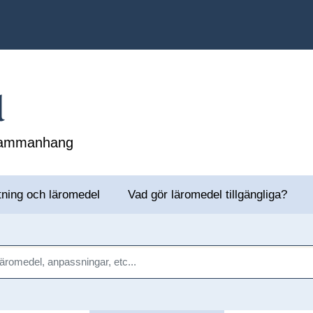
l
 sammanhang
tning och läromedel
Vad gör läromedel tillgängliga?