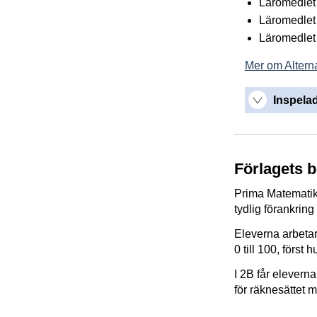
Läromedlet 
Läromedlet 
Läromedlet 
Mer om Alterna
Inspelad
Förlagets 
Prima Matematik 
tydlig förankring 
Eleverna arbetar
0 till 100, först
I 2B får elevern
för räknesättet m