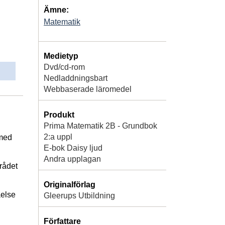
Ämne:
Matematik
Medietyp
Dvd/cd-rom
Nedladdningsbart
Webbaserade läromedel
Produkt
Prima Matematik 2B - Grundbok
2:a uppl
 med
E-bok Daisy ljud
Andra upplagan
rådet
Originalförlag
åelse
Gleerups Utbildning
Författare