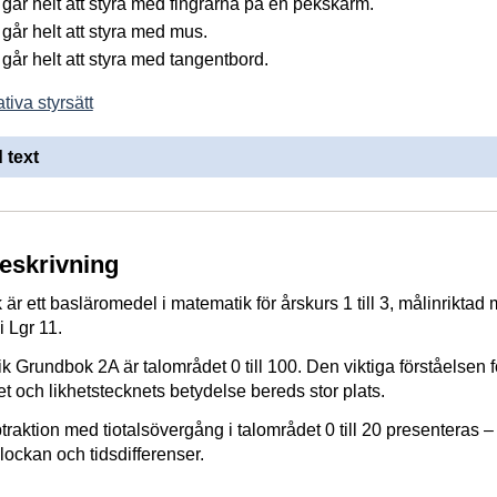
går helt att styra med fingrarna på en pekskärm.
går helt att styra med mus.
går helt att styra med tangentbord.
tiva styrsätt
 text
beskrivning
är ett basläromedel i matematik för årskurs 1 till 3, målinriktad
i Lgr 11.
 Grundbok 2A är talområdet 0 till 100. Den viktiga förståelsen fö
t och likhetstecknets betydelse bereds stor plats.
traktion med tiotalsövergång i talområdet 0 till 20 presenteras –
lockan och tidsdifferenser.