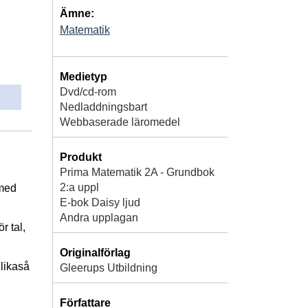
Ämne:
Matematik
Medietyp
Dvd/cd-rom
Nedladdningsbart
Webbaserade läromedel
Produkt
Prima Matematik 2A - Grundbok
2:a uppl
 med
E-bok Daisy ljud
Andra upplagan
r tal,
Originalförlag
 likaså
Gleerups Utbildning
Författare