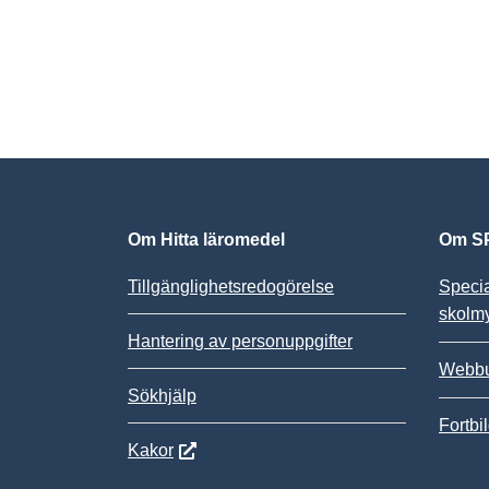
Om Hitta läromedel
Om SP
Tillgänglighetsredogörelse
Speci
skolm
Hantering av personuppgifter
Webbu
Sökhjälp
Fortbi
Kakor