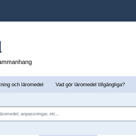
l
 sammanhang
tning och läromedel
Vad gör läromedel tillgängliga?