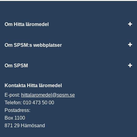
Om Hitta läromedel
Visa
Om SPSM:s webbplatser
Vis
Om SPSM
Vis
Kontakta Hitta läromedel
E-post:
hittalaromedel@spsm.se
Telefon: 010 473 50 00
Postadress:
Box 1100
871 29 Härnösand