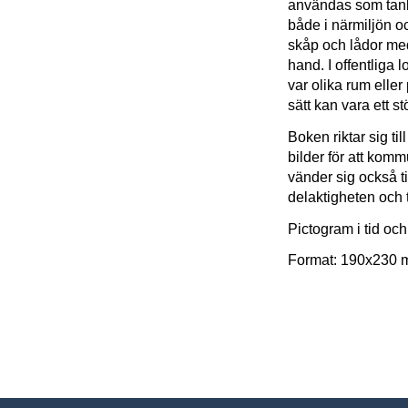
användas som tanke
både i närmiljön o
skåp och lådor med
hand. I offentliga 
var olika rum eller
sätt kan vara ett 
Boken riktar sig t
bilder för att komm
vänder sig också ti
delaktigheten och t
Pictogram i tid oc
Format: 190x230 m