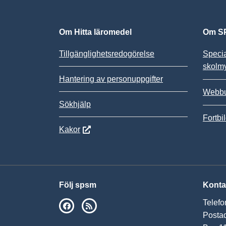
Om Hitta läromedel
Om SP
Tillgänglighetsredogörelse
Speci
skolm
Hantering av personuppgifter
Webbu
Sökhjälp
Fortbi
Kakor
Följ spsm
Konta
Telefo
SPSM på Facebook
RSS
Postad