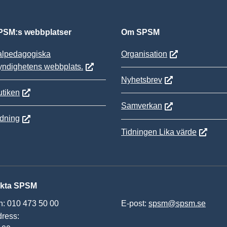
SM:s webbplatser
Om SPSM
alpedagogiska
Organisation
yndighetens webbplats.
Nyhetsbrev
tiken
Samverkan
ldning
Tidningen Lika värde
kta SPSM
n: 010 473 50 00
E-post:
spsm@spsm.se
ress: