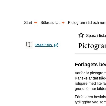
Start
Sökresultat
Pictogram i tid och ru
Spara i lista
Pictogra
PICTOGRAM I TID OCH RUM
SMAKPROV
Förlagets be
Varför är pictogram
Kanske är det fråg
roligare med lite f
grund för hur bilde
Författaren beskriv
tydliggöra vad som