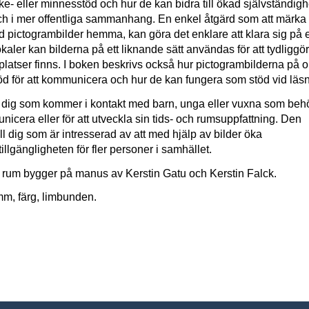
- eller minnesstöd och hur de kan bidra till ökad självständigh
ch i mer offentliga sammanhang. En enkel åtgärd som att märka
 pictogrambilder hemma, kan göra det enklare att klara sig på
lokaler kan bilderna på ett liknande sätt användas för att tydliggö
 platser finns. I boken beskrivs också hur pictogrambilderna på o
stöd för att kommunicera och hur de kan fungera som stöd vid läsn
ill dig som kommer i kontakt med barn, unga eller vuxna som beh
unicera eller för att utveckla sin tids- och rumsuppfattning. Den
ll dig som är intresserad av att med hjälp av bilder öka
illgängligheten för fler personer i samhället.
h rum bygger på manus av Kerstin Gatu och Kerstin Falck.
m, färg, limbunden.