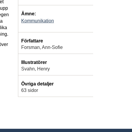
et
 upp
Ämne:
 egen
Kommunikation
ra
lika
ing.
Författare
över
Forsman, Ann-Sofie
Illustratörer
Svahn, Henry
Övriga detaljer
63 sidor