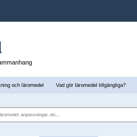
l
 sammanhang
tning och läromedel
Vad gör läromedel tillgängliga?