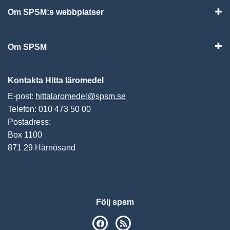
Om SPSM:s webbplatser
Vis
Om SPSM
Vis
Kontakta Hitta läromedel
E-post:
hittalaromedel@spsm.se
Telefon: 010 473 50 00
Postadress:
Box 1100
871 29 Härnösand
Följ spsm
SPSM på Facebook
RSS