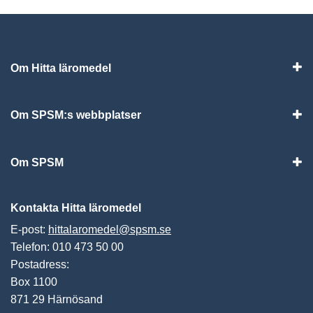
Om Hitta läromedel
Visa
Om SPSM:s webbplatser
Vis
Om SPSM
Vis
Kontakta Hitta läromedel
E-post:
hittalaromedel@spsm.se
Telefon: 010 473 50 00
Postadress:
Box 1100
871 29 Härnösand