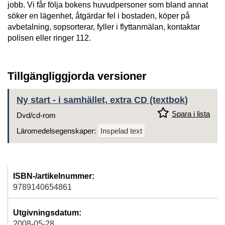
jobb. Vi får följa bokens huvudpersoner som bland annat
söker en lägenhet, åtgärdar fel i bostaden, köper på
avbetalning, sopsorterar, fyller i flyttanmälan, kontaktar
polisen eller ringer 112.
Tillgängliggjorda versioner
Ny start - i samhället, extra CD (textbok)
Spara i lista
Dvd/cd-rom
Läromedelsegenskaper:
Inspelad text
ISBN-/artikelnummer:
9789140654861
Utgivningsdatum:
2008-05-28