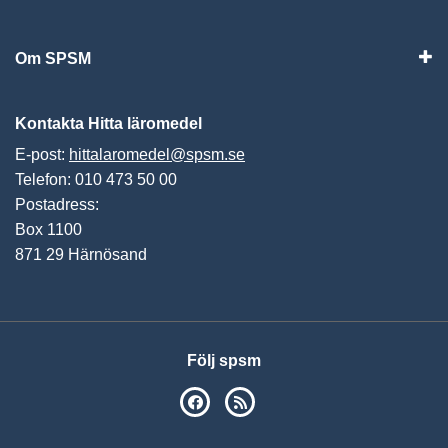
Vis
Om SPSM
Vis
Kontakta Hitta läromedel
E-post:
hittalaromedel@spsm.se
Telefon: 010 473 50 00
Postadress:
Box 1100
871 29 Härnösand
Följ spsm
SPSM på Facebook
RSS