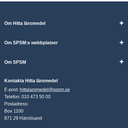
Om Hitta läromedel
Visa
Om SPSM:s webbplatser
Vis
Om SPSM
Vis
Kontakta Hitta läromedel
E-post:
hittalaromedel@spsm.se
Telefon: 010 473 50 00
Postadress:
Box 1100
871 29 Härnösand