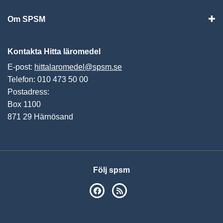
Om SPSM
Vis
Kontakta Hitta läromedel
E-post:
hittalaromedel@spsm.se
Telefon: 010 473 50 00
Postadress:
Box 1100
871 29 Härnösand
Följ spsm
SPSM på Facebook
RSS