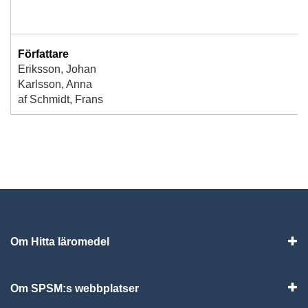
Författare
Eriksson, Johan
Karlsson, Anna
af Schmidt, Frans
Om Hitta läromedel
Visa
Om SPSM:s webbplatser
Vis