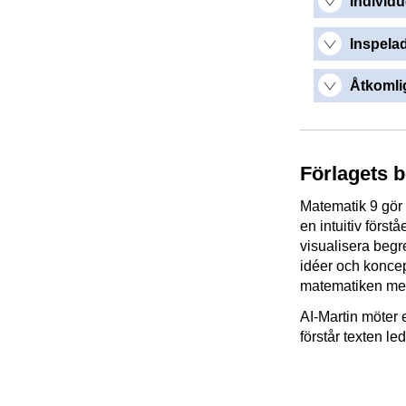
Individu
Inspelad
Åtkomlig
Förlagets 
Matematik 9 gör
en intuitiv förs
visualisera begr
idéer och koncep
matematiken mer
AI-Martin möter 
förstår texten l