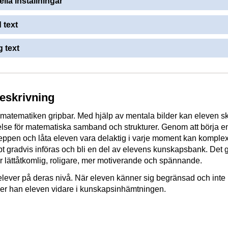
ella inställningar
 text
 text
beskrivning
 matematiken gripbar. Med hjälp av mentala bilder kan eleven s
tåelse för matematiska samband och strukturer. Genom att börja en
eppen och låta eleven vara delaktig i varje moment kan komple
t gradvis införas och bli en del av elevens kunskapsbank. Det 
 lättåtkomlig, roligare, mer motiverande och spännande.
elever på deras nivå. När eleven känner sig begränsad och inte r
eder han eleven vidare i kunskapsinhämtningen.