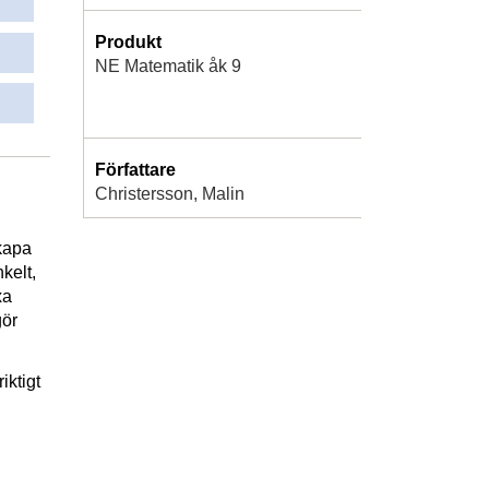
Produkt
NE Matematik åk 9
Författare
Christersson, Malin
kapa
kelt,
xa
gör
iktigt