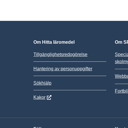
Om Hitta läromedel
Om SP
Tillgänglighetsredogörelse
Speci
skolm
Hantering av personuppgifter
Webbu
Sökhjälp
Fortbi
Kakor