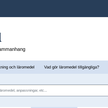
l
 sammanhang
tning och läromedel
Vad gör läromedel tillgängliga?