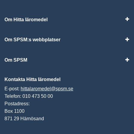
Om Hitta läromedel
Visa
Om SPSM:s webbplatser
Vis
Om SPSM
Vis
Kontakta Hitta läromedel
E-post:
hittalaromedel@spsm.se
Telefon: 010 473 50 00
Postadress:
Box 1100
871 29 Härnösand