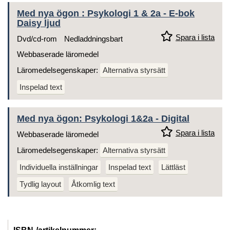
Med nya ögon : Psykologi 1 & 2a - E-bok
Daisy ljud
Spara i lista
Dvd/cd-rom
Nedladdningsbart
Webbaserade läromedel
Läromedelsegenskaper:
Alternativa styrsätt
Inspelad text
Med nya ögon: Psykologi 1&2a - Digital
Spara i lista
Webbaserade läromedel
Läromedelsegenskaper:
Alternativa styrsätt
Individuella inställningar
Inspelad text
Lättläst
Tydlig layout
Åtkomlig text