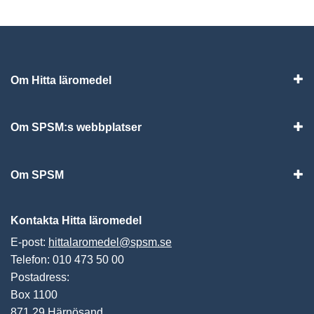
Om Hitta läromedel
Visa
Om SPSM:s webbplatser
Vis
Om SPSM
Vis
Kontakta Hitta läromedel
E-post:
hittalaromedel@spsm.se
Telefon: 010 473 50 00
Postadress:
Box 1100
871 29 Härnösand