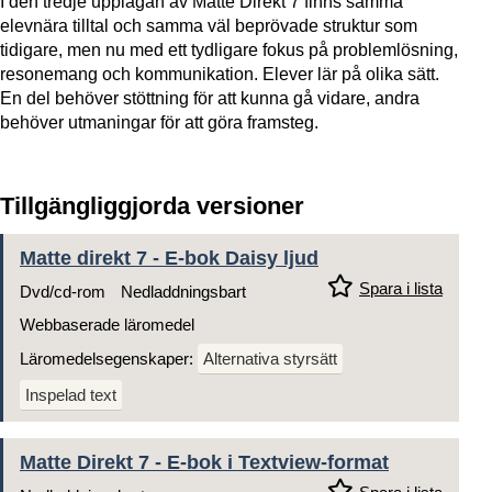
I den tredje upplagan av Matte Direkt 7 finns samma
elevnära tilltal och samma väl beprövade struktur som
tidigare, men nu med ett tydligare fokus på problemlösning,
resonemang och kommunikation. Elever lär på olika sätt.
En del behöver stöttning för att kunna gå vidare, andra
behöver utmaningar för att göra framsteg.
Tillgängliggjorda versioner
Matte direkt 7 - E-bok Daisy ljud
Spara i lista
Dvd/cd-rom
Nedladdningsbart
Webbaserade läromedel
Läromedelsegenskaper:
Alternativa styrsätt
Inspelad text
Matte Direkt 7 - E-bok i Textview-format