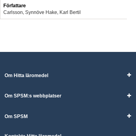
Författare
Carlsson, Synnöve Hake, Karl Bertil
Om Hitta läromedel
Visa
Om SPSM:s webbplatser
Vis
Om SPSM
Vis