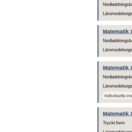
Nedladdningsb
Läromedelseg
Matematik X
Nedladdningsb
Läromedelseg
Matematik X
Nedladdningsb
Läromedelseg
Individuella ins
Matematik X 
Tryckt form
Läromedelseg