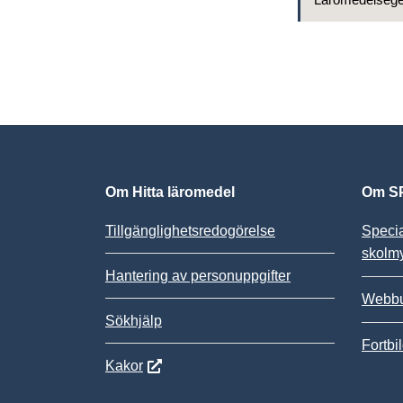
Om Hitta läromedel
Om SP
Tillgänglighetsredogörelse
Speci
skolm
Hantering av personuppgifter
Webbu
Sökhjälp
Fortbi
Kakor