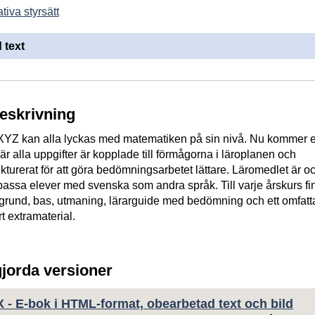
tiva styrsätt
 text
beskrivning
YZ kan alla lyckas med matematiken på sin nivå. Nu kommer e
r alla uppgifter är kopplade till förmågorna i läroplanen och
ukturerat för att göra bedömningsarbetet lättare. Läromedlet är o
 passa elever med svenska som andra språk. Till varje årskurs fi
rund, bas, utmaning, lärarguide med bedömning och ett omfat
 extramaterial.
gjorda versioner
 - E-bok i HTML-format, obearbetad text och bild