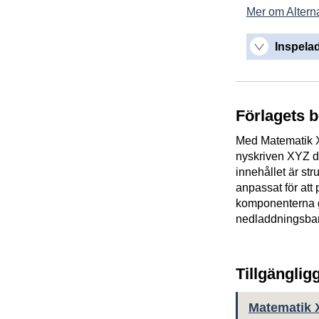
Mer om Alterna
Inspelad
Förlagets 
Med Matematik X
nyskriven XYZ dä
innehållet är str
anpassat för att
komponenterna g
nedladdningsbart
Tillgänglig
Matematik X