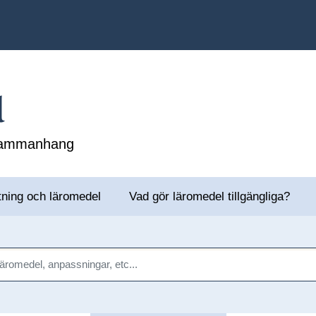
l
 sammanhang
tning och läromedel
Vad gör läromedel tillgängliga?