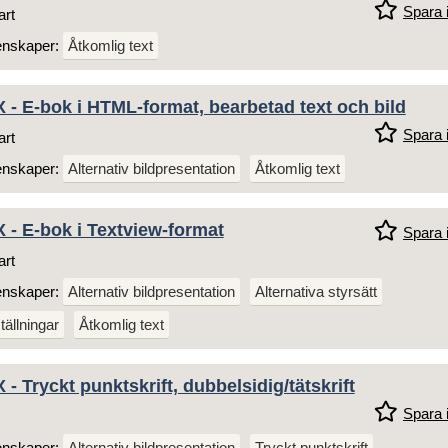
Spara i
art
enskaper:
Åtkomlig text
 - E-bok i HTML-format, bearbetad text och bild
Spara i
art
enskaper:
Alternativ bildpresentation
Åtkomlig text
 - E-bok i Textview-format
Spara i
art
enskaper:
Alternativ bildpresentation
Alternativa styrsätt
tällningar
Åtkomlig text
- Tryckt punktskrift, dubbelsidig/tätskrift
Spara i
enskaper:
Alternativ bildpresentation
Tryckt punktskrift