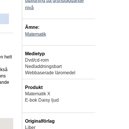
utbildning på grundläggande
nivå
Ämne:
Matematik
Medietyp
n helt
Dvd/cd-rom
Nedladdningsbart
ckså
Webbaserade läromedel
nns
tande
Produkt
Matematik X
E-bok Daisy ljud
Originalförlag
Liber