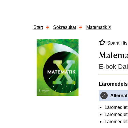
Start
Sökresultat
Matematik X
Spara i lis
Matema
E-bok Dai
Läromedels
Alternat
Läromedlet 
Läromedlet 
Läromedlet 