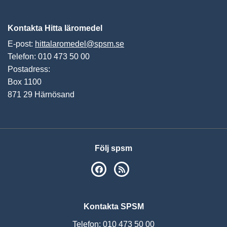
Vis
Kontakta Hitta läromedel
E-post:
hittalaromedel@spsm.se
Telefon: 010 473 50 00
Postadress:
Box 1100
871 29 Härnösand
Följ spsm
SPSM på Facebook
RSS
Kontakta SPSM
Telefon: 010 473 50 00