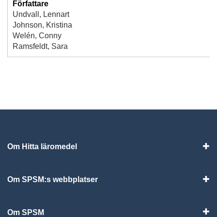
Författare
Undvall, Lennart
Johnson, Kristina
Welén, Conny
Ramsfeldt, Sara
Om Hitta läromedel
Visa
Om SPSM:s webbplatser
Vis
Om SPSM