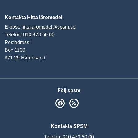
Vis
Kontakta Hitta läromedel
E-post:
hittalaromedel@spsm.se
Telefon: 010 473 50 00
Postadress:
Box 1100
871 29 Härnösand
Följ spsm
SPSM på Facebook
RSS
Kontakta SPSM
Telefon: 010 473 50 00