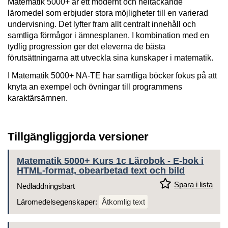
Matematik 5000+ är ett modernt och heltäckande
läromedel som erbjuder stora möjligheter till en varierad
undervisning. Det lyfter fram allt centralt innehåll och
samtliga förmågor i ämnesplanen. I kombination med en
tydlig progression ger det eleverna de bästa
förutsättningarna att utveckla sina kunskaper i matematik.
I Matematik 5000+ NA-TE har samtliga böcker fokus på att
knyta an exempel och övningar till programmens
karaktärsämnen.
Tillgängliggjorda versioner
Matematik 5000+ Kurs 1c Lärobok - E-bok i
HTML-format, obearbetad text och bild
Spara i lista
Nedladdningsbart
Läromedelsegenskaper:
Åtkomlig text