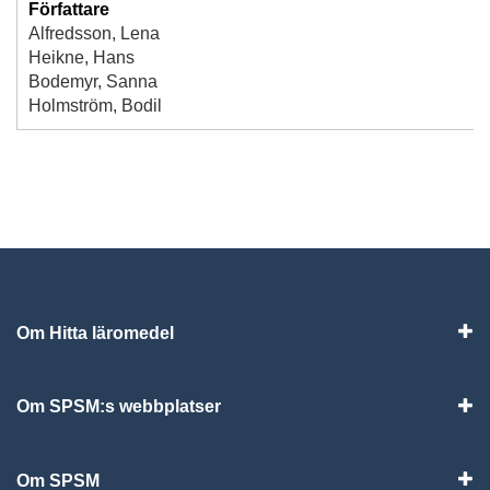
Författare
Alfredsson, Lena
Heikne, Hans
Bodemyr, Sanna
Holmström, Bodil
Om Hitta läromedel
Visa
Om SPSM:s webbplatser
Vis
Om SPSM