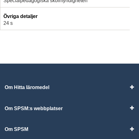
Specialpedagogiska skolmyndigheten
Övriga detaljer
24 s
Om Hitta läromedel
Visa
Om SPSM:s webbplatser
Vis
Om SPSM
Vis