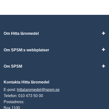
Om Hitta läromedel
Visa
Om SPSM:s webbplatser
Vis
Om SPSM
Vis
Kontakta Hitta läromedel
E-post:
hittalaromedel@spsm.se
Telefon: 010 473 50 00
Postadress:
Box 1100