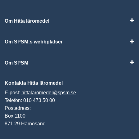
Om Hitta läromedel
Visa
Om SPSM:s webbplatser
Vis
Om SPSM
Vis
Kontakta Hitta läromedel
E-post:
hittalaromedel@spsm.se
Telefon: 010 473 50 00
Postadress:
Box 1100
871 29 Härnösand