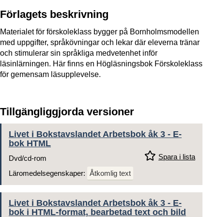
Förlagets beskrivning
Materialet för förskoleklass bygger på Bornholmsmodellen
med uppgifter, språkövningar och lekar där eleverna tränar
och stimulerar sin språkliga medvetenhet inför
läsinlärningen. Här finns en Högläsningsbok Förskoleklass
för gemensam läsupplevelse.
Tillgängliggjorda versioner
Livet i Bokstavslandet Arbetsbok åk 3 - E-
bok HTML
Spara i lista
Dvd/cd-rom
Läromedelsegenskaper:
Åtkomlig text
Livet i Bokstavslandet Arbetsbok åk 3 - E-
bok i HTML-format, bearbetad text och bild