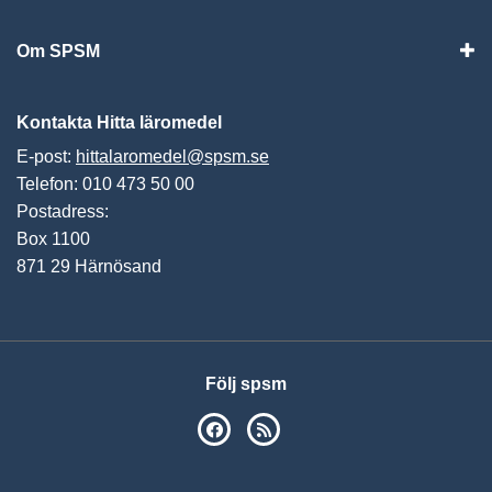
Om SPSM
Vis
Kontakta Hitta läromedel
E-post:
hittalaromedel@spsm.se
Telefon: 010 473 50 00
Postadress:
Box 1100
871 29 Härnösand
Följ spsm
SPSM på Facebook
RSS