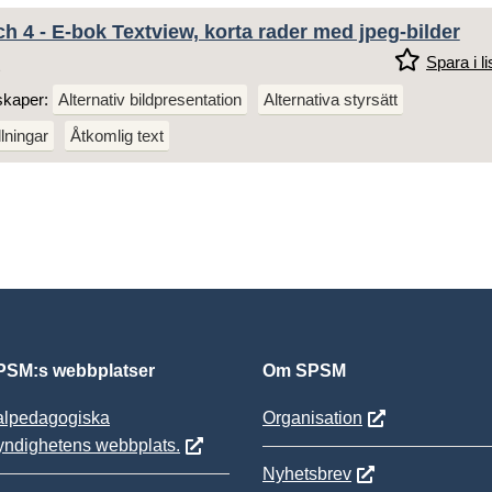
h 4 - E-bok Textview, korta rader med jpeg-bilder
Spara i li
skaper:
Alternativ bildpresentation
Alternativa styrsätt
llningar
Åtkomlig text
SM:s webbplatser
Om SPSM
alpedagogiska
Organisation
yndighetens webbplats.
Nyhetsbrev