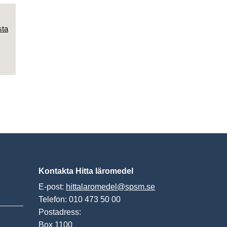
sta
Kontakta Hitta läromedel
E-post:
hittalaromedel@spsm.se
Telefon: 010 473 50 00
Postadress:
Box 1100