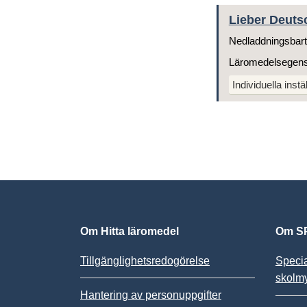
Lieber Deutsc
Nedladdningsbart
Läromedelsegen
Individuella instä
Om Hitta läromedel
Om SP
Tillgänglighetsredogörelse
Speci
skolm
Hantering av personuppgifter