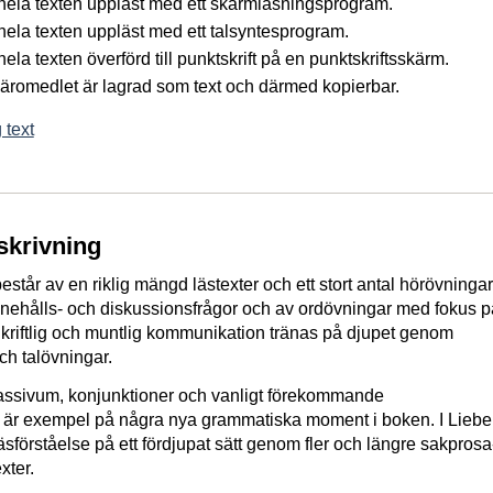
å hela texten uppläst med ett skärmläsningsprogram.
 hela texten uppläst med ett talsyntesprogram.
 hela texten överförd till punktskrift på en punktskriftsskärm.
 läromedlet är lagrad som text och därmed kopierbar.
 text
skrivning
står av en riklig mängd lästexter och ett stort antal hörövningar
innehålls- och diskussionsfrågor och av ordövningar med fokus p
 Skriftlig och muntlig kommunikation tränas på djupet genom
ch talövningar.
passivum, konjunktioner och vanligt förekommande
r är exempel på några nya grammatiska moment i boken. I Liebe
sförståelse på ett fördjupat sätt genom fler och längre sakprosa
xter.