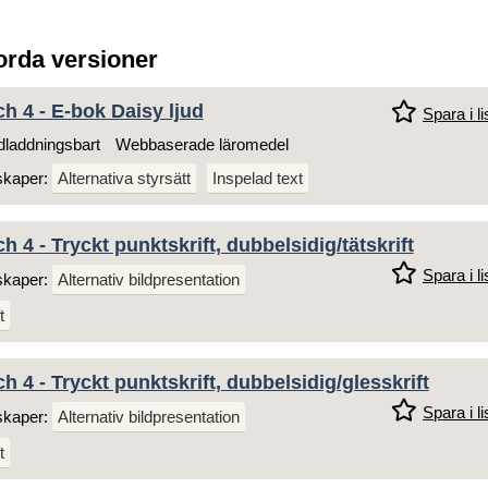
jorda versioner
h 4 - E-bok Daisy ljud
Spara i li
laddningsbart
Webbaserade läromedel
skaper:
Alternativa styrsätt
Inspelad text
h 4 - Tryckt punktskrift, dubbelsidig/tätskrift
Spara i li
skaper:
Alternativ bildpresentation
t
h 4 - Tryckt punktskrift, dubbelsidig/glesskrift
Spara i li
skaper:
Alternativ bildpresentation
t