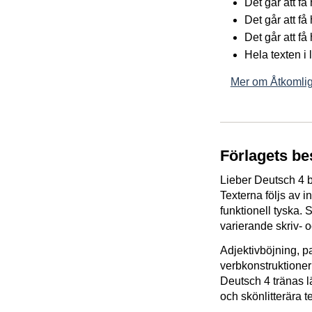
Det går att f
Det går att få
Det går att få
Hela texten i
Mer om Åtkomlig
Förlagets be
Lieber Deutsch 4 be
Texterna följs av 
funktionell tyska.
varierande skriv- o
Adjektivböjning, 
verbkonstruktione
Deutsch 4 tränas lä
och skönlitterära te