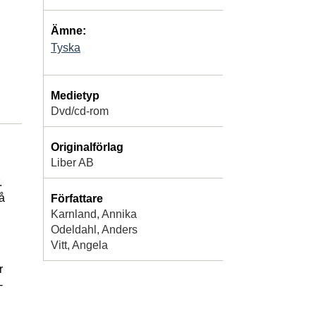
Ämne:
Tyska
Medietyp
Dvd/cd-rom
Originalförlag
Liber AB
.
å
Författare
Karnland, Annika
Odeldahl, Anders
Vitt, Angela
r
-