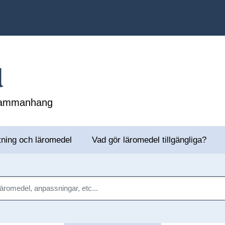
l
 sammanhang
tning och läromedel
Vad gör läromedel tillgängliga?