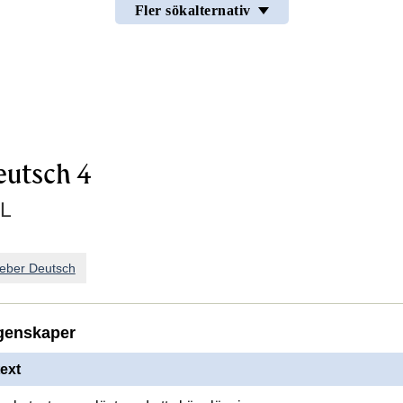
Fler sökalternativ
eutsch 4
L
ieber Deutsch
genskaper
ext