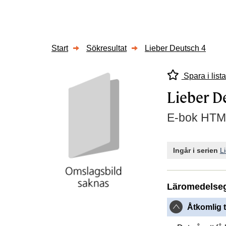
Start
Sökresultat
Lieber Deutsch 4
Spara i lista
Lieber D
E-bok HTM
Ingår i serien
L
Läromedelse
Åtkomlig t