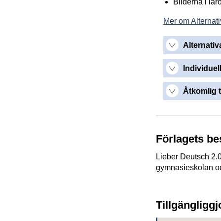
Bilderna i lä
Mer om Alternati
Alternativ
Individuel
Åtkomlig t
Förlagets be
Lieber Deutsch 2.0
gymnasieskolan oc
Tillgängligg