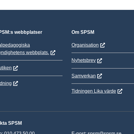
SM:s webbplatser
Om SPSM
alpedagogiska
Organisation
yndighetens webbplats.
Nyhetsbrev
tiken
Samverkan
ldning
Tidningen Lika värde
kta SPSM
n: 010 473 50 00
E-post:
spsm@spsm.se