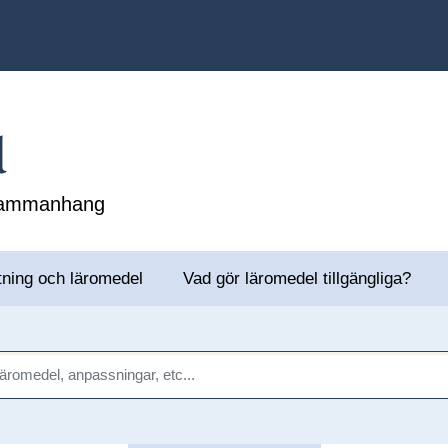
l
 sammanhang
tning och läromedel
Vad gör läromedel tillgängliga?