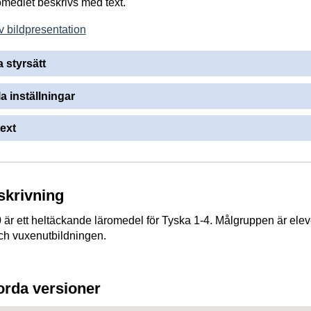
romedlet beskrivs med text.
v bildpresentation
a styrsätt
la inställningar
ext
skrivning
 är ett heltäckande läromedel för Tyska 1-4. Målgruppen är eleve
h vuxenutbildningen.
jorda versioner