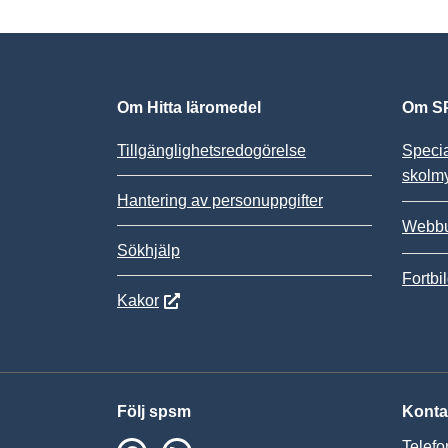
Om Hitta läromedel
Om SP
Tillgänglighetsredogörelse
Speci
skolm
Hantering av personuppgifter
Webbu
Sökhjälp
Fortbi
Kakor
Följ spsm
Konta
Telefo