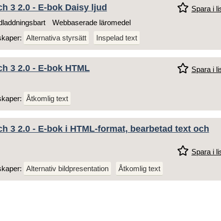
h 3 2.0 - E-bok Daisy ljud
Spara i li
laddningsbart
Webbaserade läromedel
skaper:
Alternativa styrsätt
Inspelad text
ch 3 2.0 - E-bok HTML
Spara i li
skaper:
Åtkomlig text
h 3 2.0 - E-bok i HTML-format, bearbetad text och
Spara i li
skaper:
Alternativ bildpresentation
Åtkomlig text