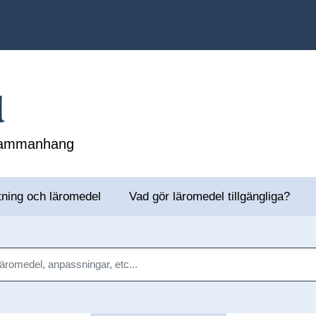
l
 sammanhang
tning och läromedel
Vad gör läromedel tillgängliga?