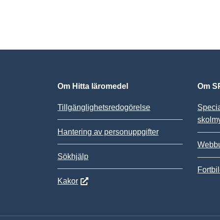
Om Hitta läromedel
Om SP
Tillgänglighetsredogörelse
Speci
skolm
Hantering av personuppgifter
Webbu
Sökhjälp
Fortbi
Kakor