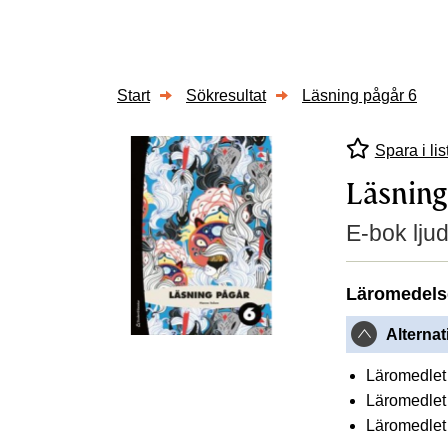
Start
Sökresultat
Läsning pågår 6
Spara i lis
Läsning
E-bok lju
Läromedels
Alternat
Läromedlet 
Läromedlet 
Läromedlet 