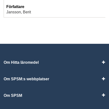
Författare
Jansson, Berit
Om Hitta läromedel
Visa
Om SPSM:s webbplatser
Vis
Om SPSM
Vis