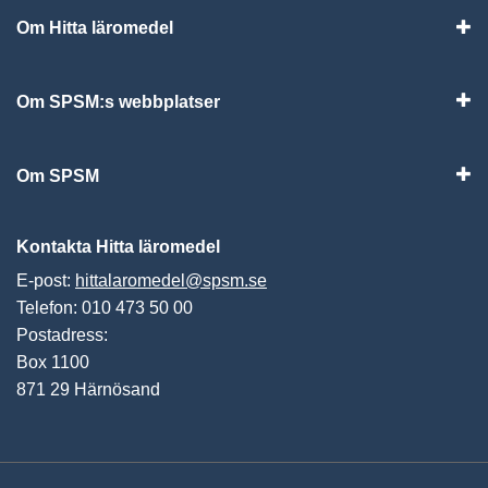
Om Hitta läromedel
Visa
Om SPSM:s webbplatser
Vis
Om SPSM
Vis
Kontakta Hitta läromedel
E-post:
hittalaromedel@spsm.se
Telefon: 010 473 50 00
Postadress:
Box 1100
871 29 Härnösand