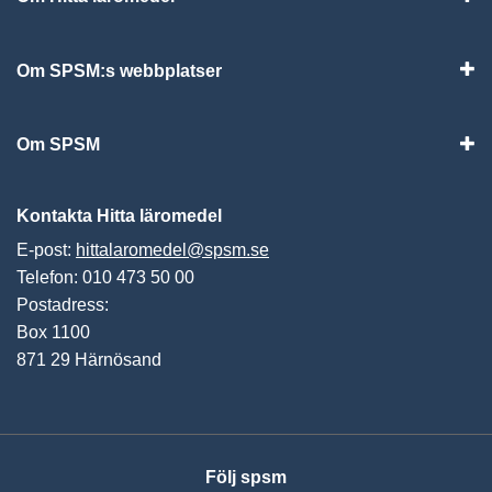
Visa
Om SPSM:s webbplatser
Vis
Om SPSM
Vis
Kontakta Hitta läromedel
E-post:
hittalaromedel@spsm.se
Telefon: 010 473 50 00
Postadress:
Box 1100
871 29 Härnösand
Följ spsm