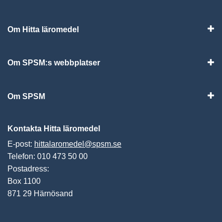
Om Hitta läromedel
Visa
Om SPSM:s webbplatser
Vis
Om SPSM
Vis
Kontakta Hitta läromedel
E-post:
hittalaromedel@spsm.se
Telefon: 010 473 50 00
Postadress:
Box 1100
871 29 Härnösand