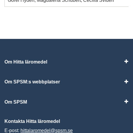
Görel Hydén, Magdalena Schubert, Cecilia Svidén
Om Hitta läromedel
Visa
Om SPSM:s webbplatser
Vis
Om SPSM
Vis
Kontakta Hitta läromedel
E-post:
hittalaromedel@spsm.se