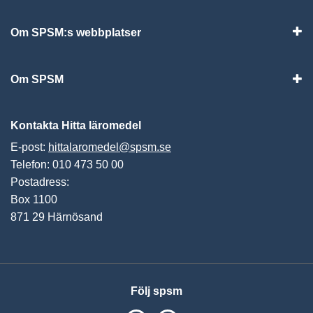
Om SPSM:s webbplatser
Vis
Om SPSM
Vis
Kontakta Hitta läromedel
E-post:
hittalaromedel@spsm.se
Telefon: 010 473 50 00
Postadress:
Box 1100
871 29 Härnösand
Följ spsm