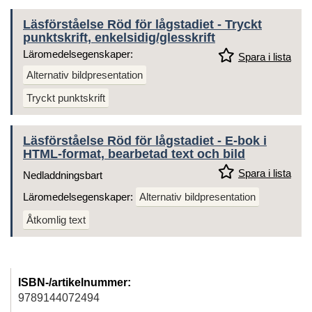
Läsförståelse Röd för lågstadiet - Tryckt
punktskrift, enkelsidig/glesskrift
Läromedelsegenskaper:
Spara i lista
Alternativ bildpresentation
Tryckt punktskrift
Läsförståelse Röd för lågstadiet - E-bok i
HTML-format, bearbetad text och bild
Spara i lista
Nedladdningsbart
Läromedelsegenskaper:
Alternativ bildpresentation
Åtkomlig text
ISBN-/artikelnummer:
9789144072494