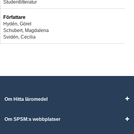
Studentlitteratur
Författare
Hydén, Görel
Schubert, Magdalena
Svidén, Cecilia
Om Hitta läromedel
Visa
Om SPSM:s webbplatser
Vis