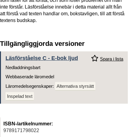
som läser för att förstå, och som löser problemet om man
inte förstår. Läsförståelse innebär i detta material allt från
att förstå vad texten handlar om, bokstavligen, till att förstå
textens budskap.
Tillgängliggjorda versioner
Läsförståelse C - E-bok ljud
Spara i lista
Nedladdningsbart
Webbaserade läromedel
Läromedelsegenskaper:
Alternativa styrsätt
Inspelad text
ISBN-/artikelnummer:
9789171798022