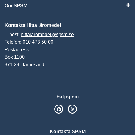
Om SPSM
Vis
Kontakta Hitta läromedel
E-post:
hittalaromedel@spsm.se
Telefon: 010 473 50 00
Postadress:
Box 1100
871 29 Härnösand
Följ spsm
SPSM på Facebook
RSS
Kontakta SPSM