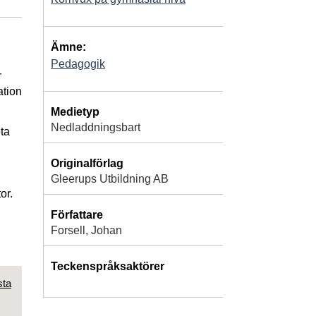
Ämne:
Pedagogik
r
ation
Medietyp
Nedladdningsbart
ta
Originalförlag
Gleerups Utbildning AB
or.
Författare
Forsell, Johan
Teckenspråksaktörer
sta