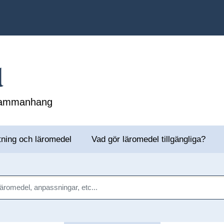
l
 sammanhang
tning och läromedel
Vad gör läromedel tillgängliga?