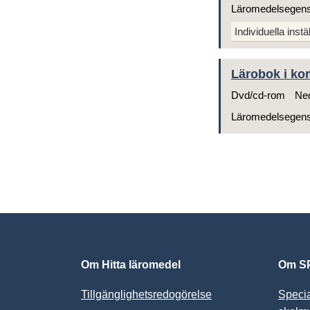
Läromedelsegen
Individuella instä
Lärobok i ko
Dvd/cd-rom
Ned
Läromedelsegen
Om Hitta läromedel
Om SP
Tillgänglighetsredogörelse
Speci