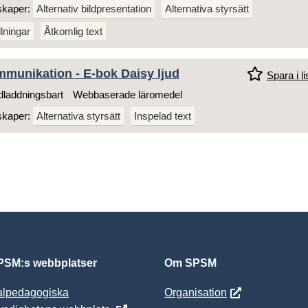
skaper:
Alternativ bildpresentation
Alternativa styrsätt
llningar
Åtkomlig text
mmunikation - E-bok Daisy ljud
Spara i li
laddningsbart
Webbaserade läromedel
skaper:
Alternativa styrsätt
Inspelad text
SM:s webbplatser
Om SPSM
alpedagogiska
Organisation