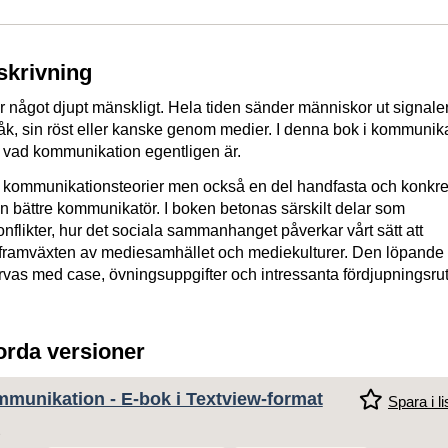
skrivning
 något djupt mänskligt. Hela tiden sänder människor ut signale
åk, sin röst eller kanske genom medier. I denna bok i kommunik
på vad kommunikation egentligen är.
 kommunikationsteorier men också en del handfasta och konkre
 en bättre kommunikatör. I boken betonas särskilt delar som
nflikter, hur det sociala sammanhanget påverkar vårt sätt att
ramväxten av mediesamhället och mediekulturer. Den löpande
rvas med case, övningsuppgifter och intressanta fördjupningsrut
jorda versioner
mmunikation - E-bok i Textview-format
Spara i li