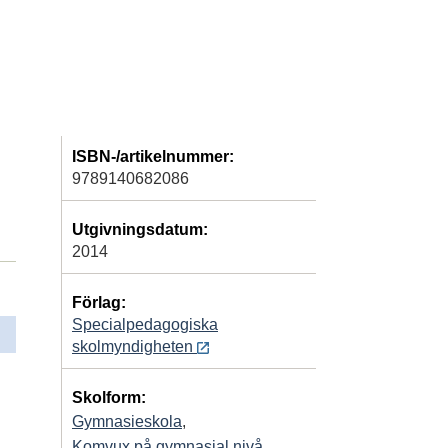
ISBN-/artikelnummer:
9789140682086
Utgivningsdatum:
2014
Förlag:
Specialpedagogiska
skolmyndigheten
Skolform:
Gymnasieskola
,
Komvux på gymnasial nivå