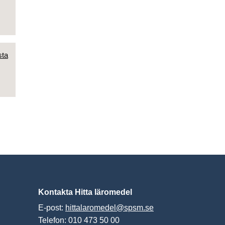
sta
Kontakta Hitta läromedel
E-post:
hittalaromedel@spsm.se
Telefon: 010 473 50 00