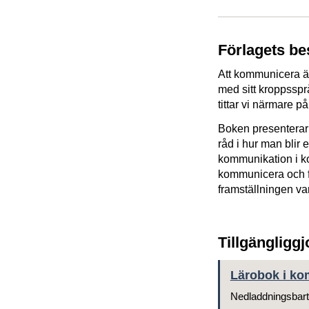
Förlagets be
Att kommunicera är
med sitt kroppsspr
tittar vi närmare 
Boken presenterar
råd i hur man blir
kommunikation i ko
kommunicera och f
framställningen va
Tillgängligg
Lärobok i ko
Nedladdningsbart