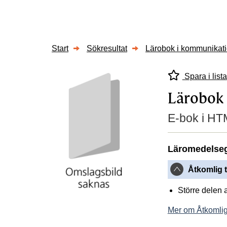
Start
Sökresultat
Lärobok i kommunikat
Spara i lista
Lärobok
E-bok i HTM
Läromedelse
Åtkomlig t
Större delen 
Mer om Åtkomlig