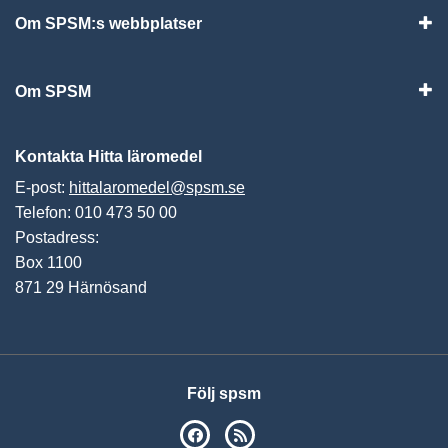
Om SPSM:s webbplatser
Vis
Om SPSM
Vis
Kontakta Hitta läromedel
E-post:
hittalaromedel@spsm.se
Telefon: 010 473 50 00
Postadress:
Box 1100
871 29 Härnösand
Följ spsm
SPSM på Facebook
RSS