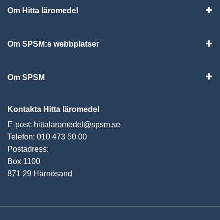
Om Hitta läromedel
Visa
Om SPSM:s webbplatser
Vis
Om SPSM
Vis
Kontakta Hitta läromedel
E-post:
hittalaromedel@spsm.se
Telefon: 010 473 50 00
Postadress:
Box 1100
871 29 Härnösand