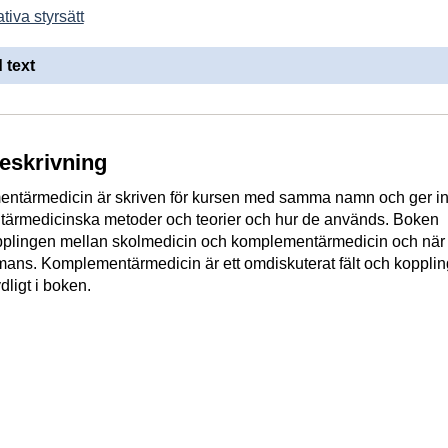
tiva styrsätt
 text
beskrivning
tärmedicin är skriven för kursen med samma namn och ger inb
tärmedicinska metoder och teorier och hur de används. Boken
opplingen mellan skolmedicin och komplementärmedicin och när
ans. Komplementärmedicin är ett omdiskuterat fält och koppling
dligt i boken.