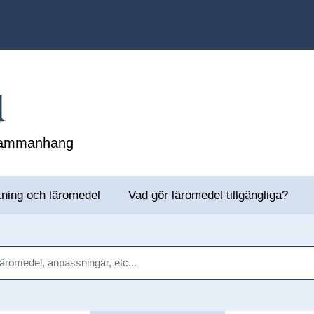
l
 sammanhang
tning och läromedel
Vad gör läromedel tillgängliga?