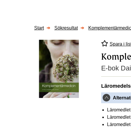
Start
Sökresultat
Komplementärmedici
Spara i lis
Komple
E-bok Dai
Läromedels
Alternat
Läromedlet 
Läromedlet 
Läromedlet 