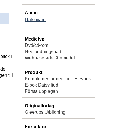
Ämne:
Hälsovård
Medietyp
Dvd/cd-rom
Nedladdningsbart
lick i
Webbaserade läromedel
 de
Produkt
en till
Komplementärmedicin - Elevbok
E-bok Daisy ljud
Första upplagan
Originalförlag
Gleerups Utbildning
Författare