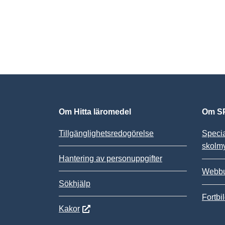
Om Hitta läromedel
Om SP
Tillgänglighetsredogörelse
Speci
skolm
Hantering av personuppgifter
Webbu
Sökhjälp
Fortbi
Kakor