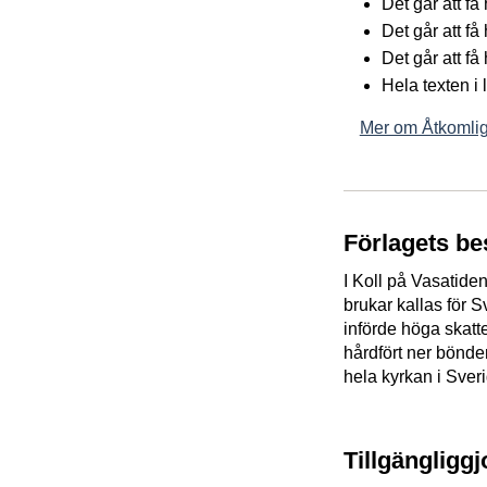
Det går att f
Det går att få
Det går att få
Hela texten i
Mer om Åtkomlig
Förlagets be
I Koll på Vasatide
brukar kallas för 
införde höga skatte
hårdfört ner bönder
hela kyrkan i Sveri
Tillgängligg