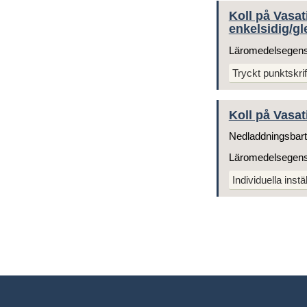
Koll på Vasat
enkelsidig/gl
Läromedelsegen
Tryckt punktskrif
Koll på Vasat
Nedladdningsbart
Läromedelsegen
Individuella instä