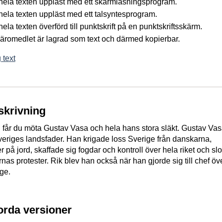
å hela texten uppläst med ett skärmläsningsprogram.
 hela texten uppläst med ett talsyntesprogram.
 hela texten överförd till punktskrift på en punktskriftsskärm.
 läromedlet är lagrad som text och därmed kopierbar.
 text
skrivning
n får du möta Gustav Vasa och hela hans stora släkt. Gustav Va
Sveriges landsfader. Han krigade loss Sverige från danskarna,
r på jord, skaffade sig fogdar och kontroll över hela riket och sl
nas protester. Rik blev han också när han gjorde sig till chef öv
ge.
jorda versioner