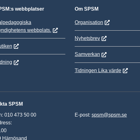
SM:s webbplatser
Om SPSM
alpedagogiska
Organisation
yndighetens webbplats.
Nyhetsbrev
tiken
Samverkan
ldning
Tidningen Lika värde
kta SPSM
n: 010 473 50 00
E-post:
spsm@spsm.se
ress:
100
9 Härnösand