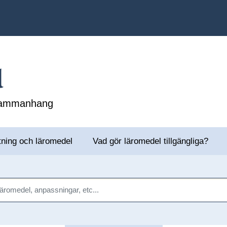
l
 sammanhang
tning och läromedel
Vad gör läromedel tillgängliga?