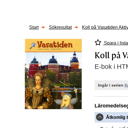
Start
Sökresultat
Koll på Vasatiden Akti
Spara i lista
Koll på 
E-bok i HTM
Ingår i serien
Ko
Läromedelse
Åtkomlig t