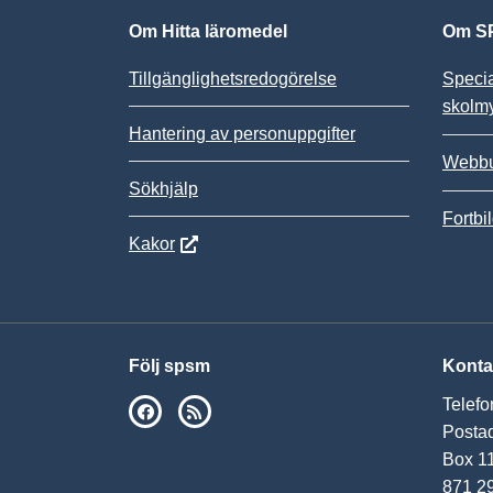
Om Hitta läromedel
Om SP
Tillgänglighetsredogörelse
Speci
skolm
Hantering av personuppgifter
Webbu
Sökhjälp
Fortbi
Kakor
Följ spsm
Konta
Telefo
SPSM på Facebook
RSS
Postad
Box 1
871 2