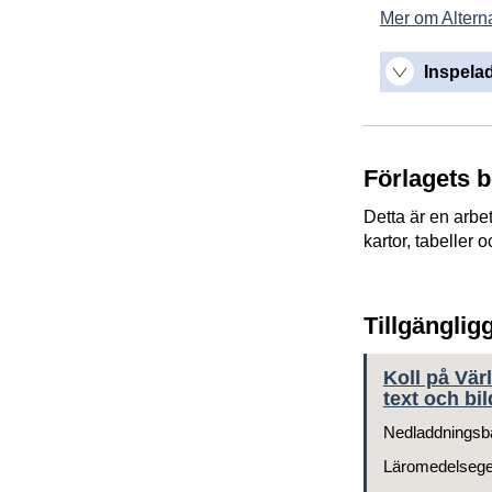
Mer om Alterna
Inspelad
Förlagets 
Detta är en arbe
kartor, tabeller o
Tillgänglig
Koll på Vär
text och bil
Nedladdningsb
Läromedelseg