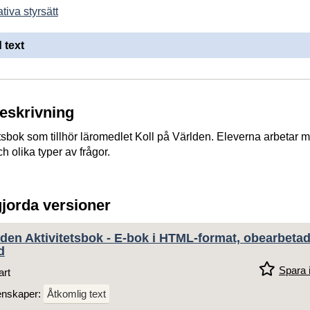
tiva styrsätt
 text
beskrivning
tsbok som tillhör läromedlet Koll på Världen. Eleverna arbetar 
ch olika typer av frågor.
gjorda versioner
lden Aktivitetsbok - E-bok i HTML-format, obearbeta
d
Spara i
art
enskaper:
Åtkomlig text