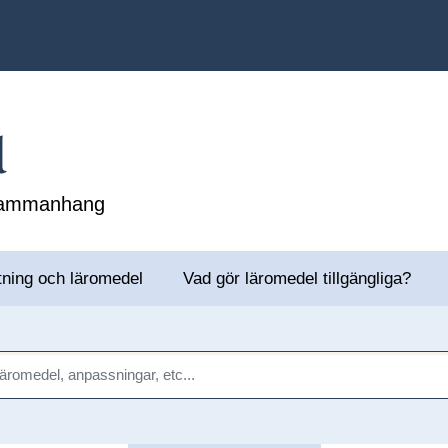
l
 sammanhang
tning och läromedel
Vad gör läromedel tillgängliga?