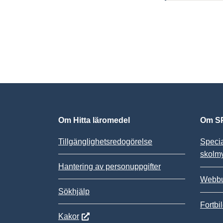
Om Hitta läromedel
Om SP
Tillgänglighetsredogörelse
Speci
skolm
Hantering av personuppgifter
Webbu
Sökhjälp
Fortbi
Kakor