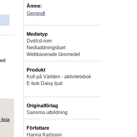
Ämne:
Geografi
Medietyp
Dvd/cd-rom
Nedladdningsbart
Webbaserade läromedel
med
Produkt
Koll på Världen - aktivitetsbok
E-bok Daisy ljud
d
Originalförlag
Sanoma utbildning
 lista
Författare
Hanna Karlsson